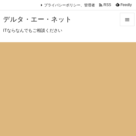

プライバシーポリシー、管理者
Feedly
RSS
デルタ・エー・ネット

ITならなんでもご相談ください

メニュ

サイド

前へ

次へ

検索