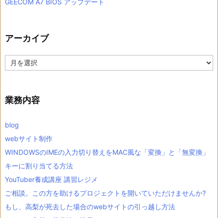
GEECOM A7 BIOS アップデート
アーカイブ
ア
ー
カ
イ
ブ
業務内容
blog
webサイト制作
WINDOWSのIMEの入力切り替えをMAC風な「変換」と「無変換」
キーに割り当てる方法
YouTuber養成講座 講習レジメ
ご相談。この方を助けるプロジェクトを開いていただけませんか?
もし、高梨が死去した場合のwebサイトの引っ越し方法