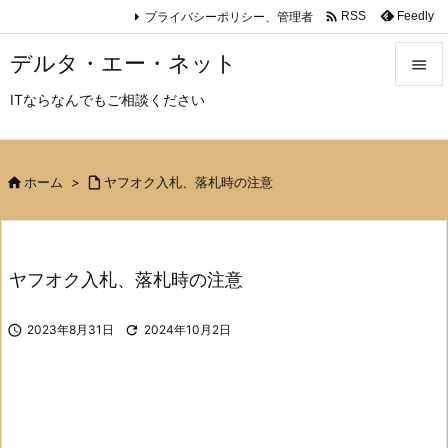

プライバシーポリシー、管理者
Feedly
RSS
デルタ・エー・ネット

ITならなんでもご相談ください

メニュ

サイド

ホーム
>

ヤフオク入札、落札時の注意

前へ

ヤフオク入札、落札時の注意
次へ


2023年8月31日

2024年10月2日
検索