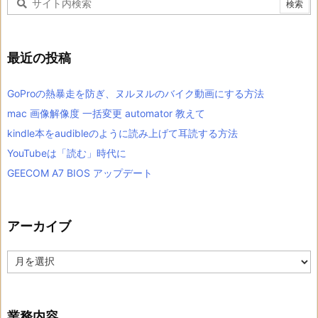
最近の投稿
GoProの熱暴走を防ぎ、ヌルヌルのバイク動画にする方法
mac 画像解像度 一括変更 automator 教えて
kindle本をaudibleのように読み上げて耳読する方法
YouTubeは「読む」時代に
GEECOM A7 BIOS アップデート
アーカイブ
ア
ー
カ
イ
ブ
業務内容