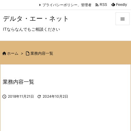

プライバシーポリシー、管理者
Feedly
RSS
デルタ・エー・ネット

ITならなんでもご相談ください

メニュ

サイド

ホーム
>

業務内容一覧

前へ

業務内容一覧
次へ


2018年11月21日

2024年10月2日
検索