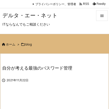

プライバシーポリシー、管理者
Feedly
RSS
デルタ・エー・ネット

ITならなんでもご相談ください

メニュ

サイド

ホーム
>

blog

前へ

自分が考える最強のパスワード管理
次へ


2021年11月22日
検索