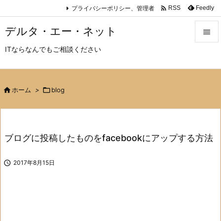

プライバシーポリシー、管理者
Feedly
RSS
デルタ・エー・ネット

ITならなんでもご相談ください

メニュ

サイド

ホーム
>

blog

前へ

ブログに投稿したものをfacebookにアップする方法
次へ


2017年8月15日
検索