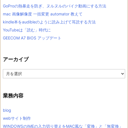
GoProの熱暴走を防ぎ、ヌルヌルのバイク動画にする方法
mac 画像解像度 一括変更 automator 教えて
kindle本をaudibleのように読み上げて耳読する方法
YouTubeは「読む」時代に
GEECOM A7 BIOS アップデート
アーカイブ
ア
ー
カ
イ
ブ
業務内容
blog
webサイト制作
WINDOWSのIMEの入力切り替えをMAC風な「変換」と「無変換」