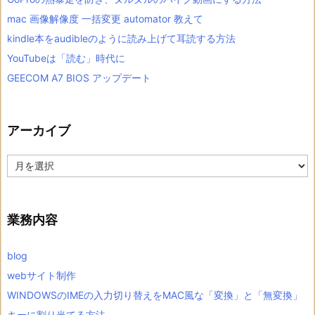
mac 画像解像度 一括変更 automator 教えて
kindle本をaudibleのように読み上げて耳読する方法
YouTubeは「読む」時代に
GEECOM A7 BIOS アップデート
アーカイブ
ア
ー
カ
イ
ブ
業務内容
blog
webサイト制作
WINDOWSのIMEの入力切り替えをMAC風な「変換」と「無変換」
キーに割り当てる方法