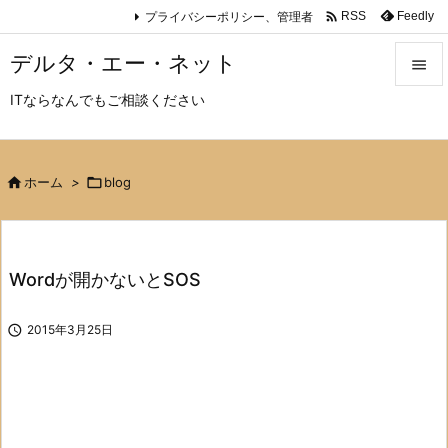

プライバシーポリシー、管理者
Feedly
RSS
デルタ・エー・ネット

ITならなんでもご相談ください

メニュ

サイド

ホーム
>

blog

前へ

Wordが開かないとSOS
次へ


2015年3月25日
検索