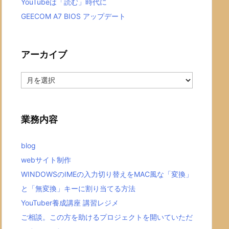
YouTubeは「読む」時代に
GEECOM A7 BIOS アップデート
アーカイブ
ア
ー
カ
イ
ブ
業務内容
blog
webサイト制作
WINDOWSのIMEの入力切り替えをMAC風な「変換」
と「無変換」キーに割り当てる方法
YouTuber養成講座 講習レジメ
ご相談。この方を助けるプロジェクトを開いていただ