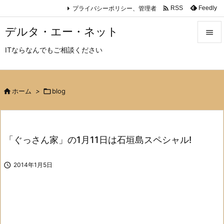

プライバシーポリシー、管理者
Feedly
RSS
デルタ・エー・ネット

ITならなんでもご相談ください

メニュ

サイド

ホーム
>

blog

前へ

「ぐっさん家」の1月11日は石垣島スペシャル!
次へ


2014年1月5日
検索