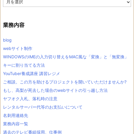
ー
カ
イ
ブ
業務内容
blog
webサイト制作
WINDOWSのIMEの入力切り替えをMAC風な「変換」と「無変換」
キーに割り当てる方法
YouTuber養成講座 講習レジメ
ご相談。この方を助けるプロジェクトを開いていただけませんか?
もし、高梨が死去した場合のwebサイトの引っ越し方法
ヤフオク入札、落札時の注意
レンタルサーバー代等のお支払いについて
名刺用連絡先
業務内容一覧
過去のテレビ番組採用、仕事例