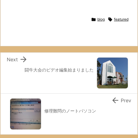

blog

featured

Next
闘牛大会のビデオ編集始まりました

Prev
修理難問のノートパソコン