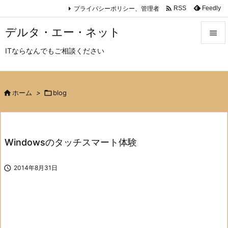

プライバシーポリシー、管理者
Feedly
RSS
デルタ・エー・ネット

ITならなんでもご相談ください

メニュ

サイド

ホーム
>

blog

前へ

Windowsのタッチスマート体験
次へ


2014年8月31日
検索