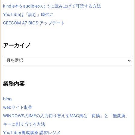
kindle本をaudibleのように読み上げて耳読する方法
YouTubeは「読む」時代に
GEECOM A7 BIOS アップデート
アーカイブ
ア
ー
カ
イ
ブ
業務内容
blog
webサイト制作
WINDOWSのIMEの入力切り替えをMAC風な「変換」と「無変換」
キーに割り当てる方法
YouTuber養成講座 講習レジメ