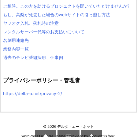
ご相談。この方を助けるプロジェクトを開いていただけませんか?
もし、高梨が死去した場合のwebサイトの引っ越し方法
ヤフオク入札、落札時の注意
レンタルサーバー代等のお支払いについて
名刺用連絡先
業務内容一覧
過去のテレビ番組採用、仕事例
プライバシーポリシー・管理者
https://delta-a.net/privacy-2/
©
2026
デルタ・エー・ネット



WordPress Luxeritas Theme is provided by "
Thought is free
".