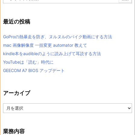
最近の投稿
GoProの熱暴走を防ぎ、ヌルヌルのバイク動画にする方法
mac 画像解像度 一括変更 automator 教えて
kindle本をaudibleのように読み上げて耳読する方法
YouTubeは「読む」時代に
GEECOM A7 BIOS アップデート
アーカイブ
ア
ー
カ
イ
ブ
業務内容