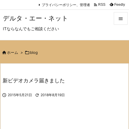

プライバシーポリシー、管理者
Feedly
RSS
デルタ・エー・ネット

ITならなんでもご相談ください

メニュ

サイド

ホーム
>

blog

前へ

新ビデオカメラ届きました
次へ


2015年5月21日

2018年8月19日
検索