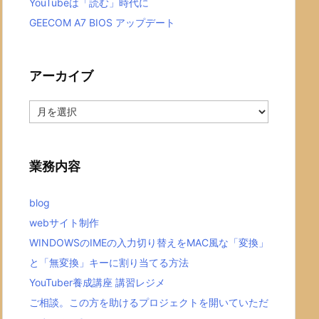
YouTubeは「読む」時代に
GEECOM A7 BIOS アップデート
アーカイブ
ア
ー
カ
イ
ブ
業務内容
blog
webサイト制作
WINDOWSのIMEの入力切り替えをMAC風な「変換」
と「無変換」キーに割り当てる方法
YouTuber養成講座 講習レジメ
ご相談。この方を助けるプロジェクトを開いていただ