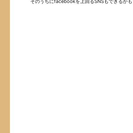
そのうちにfacebookを上回るSNSもでき