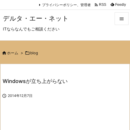

プライバシーポリシー、管理者
Feedly
RSS
デルタ・エー・ネット

ITならなんでもご相談ください

メニュ

サイド

ホーム
>

blog

前へ

Windowsが立ち上がらない
次へ


2014年12月7日
検索