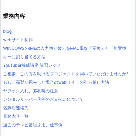
カ
イ
ブ
業務内容
blog
webサイト制作
WINDOWSのIMEの入力切り替えをMAC風な「変換」と「無変換」
キーに割り当てる方法
YouTuber養成講座 講習レジメ
ご相談。この方を助けるプロジェクトを開いていただけませんか?
もし、高梨が死去した場合のwebサイトの引っ越し方法
ヤフオク入札、落札時の注意
レンタルサーバー代等のお支払いについて
名刺用連絡先
業務内容一覧
過去のテレビ番組採用、仕事例