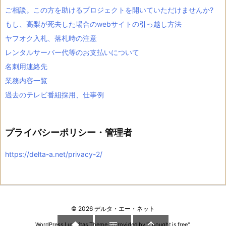
ご相談。この方を助けるプロジェクトを開いていただけませんか?
もし、高梨が死去した場合のwebサイトの引っ越し方法
ヤフオク入札、落札時の注意
レンタルサーバー代等のお支払いについて
名刺用連絡先
業務内容一覧
過去のテレビ番組採用、仕事例
プライバシーポリシー・管理者
https://delta-a.net/privacy-2/
©
2026
デルタ・エー・ネット



WordPress Luxeritas Theme is provided by "
Thought is free
".