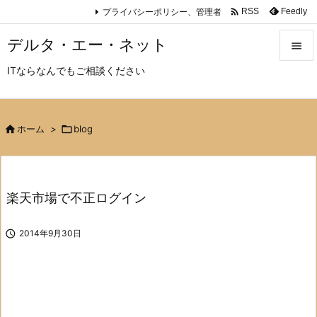

プライバシーポリシー、管理者
Feedly
RSS
デルタ・エー・ネット

ITならなんでもご相談ください

メニュ

サイド

ホーム
>

blog

前へ

楽天市場で不正ログイン
次へ


2014年9月30日
検索