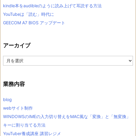
kindle本をaudibleのように読み上げて耳読する方法
YouTubeは「読む」時代に
GEECOM A7 BIOS アップデート
アーカイブ
ア
ー
カ
イ
ブ
業務内容
blog
webサイト制作
WINDOWSのIMEの入力切り替えをMAC風な「変換」と「無変換」
キーに割り当てる方法
YouTuber養成講座 講習レジメ