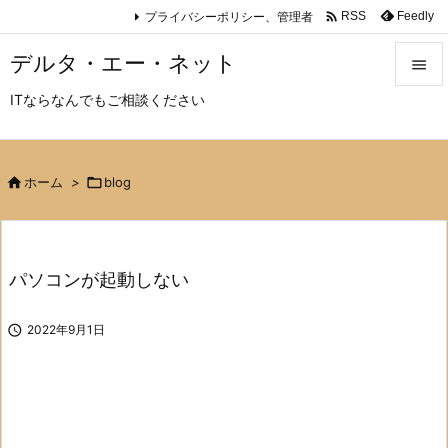

プライバシーポリシー、管理者
Feedly
RSS
デルタ・エー・ネット

ITならなんでもご相談ください

メニュ

サイド

ホーム
>

blog

前へ

パソコンが起動しない
次へ


2022年9月1日
検索