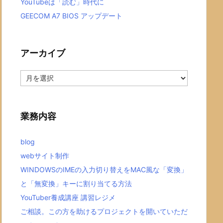
YouTubeは「読む」時代に
GEECOM A7 BIOS アップデート
アーカイブ
ア
ー
カ
イ
ブ
業務内容
blog
webサイト制作
WINDOWSのIMEの入力切り替えをMAC風な「変換」
と「無変換」キーに割り当てる方法
YouTuber養成講座 講習レジメ
ご相談。この方を助けるプロジェクトを開いていただ