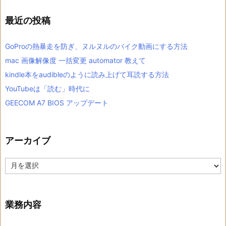
最近の投稿
GoProの熱暴走を防ぎ、ヌルヌルのバイク動画にする方法
mac 画像解像度 一括変更 automator 教えて
kindle本をaudibleのように読み上げて耳読する方法
YouTubeは「読む」時代に
GEECOM A7 BIOS アップデート
アーカイブ
ア
ー
カ
イ
ブ
業務内容