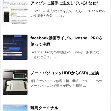
アマゾンに勝手に注文している! なぜ?
アマゾンの過去の注文を見ていたら… アレ!? Nikon
の充電器? 自分、ニコン ...
facebook動画ライブをLiveshell PROを
使って中継
LiveShell Proでの中継はYouTubeが一般的になっ
てきたと思う。 ...
ノートパソコンをHDDからSSDに交換
1日1件のパソコン修理依頼、継続中です。 古めの
ノートパソコンで動きが遅いと相談 ...
離島ターミナル