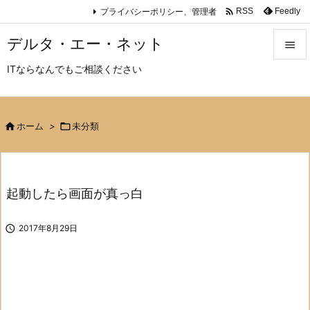

プライバシーポリシー、管理者
Feedly
RSS
デルタ・エー・ネット

ITならなんでもご相談ください

メニュ

サイド

ホーム
>

未分類

前へ

起動したら画面が真っ白
次へ


2017年8月29日
検索