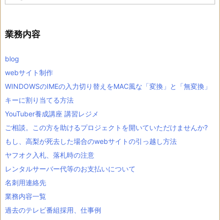
ー
カ
イ
ブ
業務内容
blog
webサイト制作
WINDOWSのIMEの入力切り替えをMAC風な「変換」と「無変換」
キーに割り当てる方法
YouTuber養成講座 講習レジメ
ご相談。この方を助けるプロジェクトを開いていただけませんか?
もし、高梨が死去した場合のwebサイトの引っ越し方法
ヤフオク入札、落札時の注意
レンタルサーバー代等のお支払いについて
名刺用連絡先
業務内容一覧
過去のテレビ番組採用、仕事例