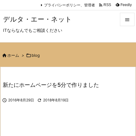

プライバシーポリシー、管理者
Feedly
RSS
デルタ・エー・ネット

ITならなんでもご相談ください

メニュ

サイド

ホーム
>

blog

前へ

新たにホームページを5分で作りました
次へ


2016年8月29日

2018年8月19日
検索