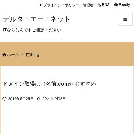

プライバシーポリシー、管理者
Feedly
RSS
デルタ・エー・ネット

ITならなんでもご相談ください

メニュ

サイド

ホーム
>

blog

前へ

ドメイン取得はお名前.comがおすすめ
次へ


2016年5月25日

2021年9月2日
検索