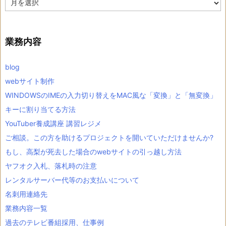
ー
カ
イ
ブ
業務内容
blog
webサイト制作
WINDOWSのIMEの入力切り替えをMAC風な「変換」と「無変換」
キーに割り当てる方法
YouTuber養成講座 講習レジメ
ご相談。この方を助けるプロジェクトを開いていただけませんか?
もし、高梨が死去した場合のwebサイトの引っ越し方法
ヤフオク入札、落札時の注意
レンタルサーバー代等のお支払いについて
名刺用連絡先
業務内容一覧
過去のテレビ番組採用、仕事例